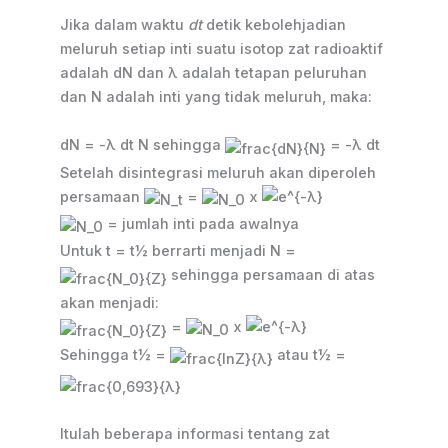
Jika dalam waktu
dt
detik kebolehjadian
meluruh setiap inti suatu isotop zat radioaktif
adalah dN dan λ adalah tetapan peluruhan
dan N adalah inti yang tidak meluruh, maka:
dN = -λ dt N sehingga
= -λ dt
Setelah disintegrasi meluruh akan diperoleh
persamaan
=
x
= jumlah inti pada awalnya
Untuk t = t½ berrarti menjadi N =
sehingga persamaan di atas
akan menjadi:
=
x
Sehingga t½ =
atau t½ =
Itulah beberapa informasi tentang zat