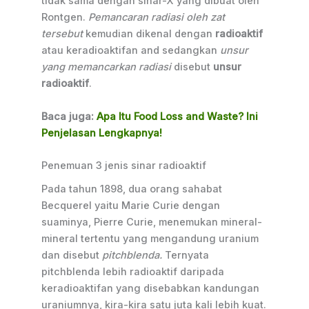
tidak sama dengan sinar-X yang dibuat oleh
Rontgen.
Pemancaran radiasi oleh zat
tersebut
kemudian dikenal dengan
radioaktif
atau keradioaktifan and sedangkan
unsur
yang memancarkan radiasi
disebut
unsur
radioaktif
.
Baca juga:
Apa Itu Food Loss and Waste? Ini
Penjelasan Lengkapnya!
Penemuan 3 jenis sinar radioaktif
Pada tahun 1898, dua orang sahabat
Becquerel yaitu Marie Curie dengan
suaminya, Pierre Curie, menemukan mineral-
mineral tertentu yang mengandung uranium
dan disebut
pitchblenda.
Ternyata
pitchblenda lebih radioaktif daripada
keradioaktifan yang disebabkan kandungan
uraniumnya, kira-kira satu juta kali lebih kuat.