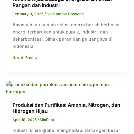
Pangan dan Industri
Energi
Bersih
February 3, 2026
/
Nola Amalia Rosyada
untuk
Amonia hijau adalah solusi energi bersih berbasis
Pangan
energi terbarukan untuk pupuk, industri, dan
dan
dekarbonisasi. Simak peran dan peluangnya di
Industri
Indonesia.
Read Post »
Produksi
dan
Purifikasi
Produksi dan Purifikasi Amonia, Nitrogen, dan
Amonia,
Hidrogen Hijau
Nitrogen,
dan
April 18, 2025
/
MinPhot
Hidrogen
Industri kimia global menghadapi tantangan besar