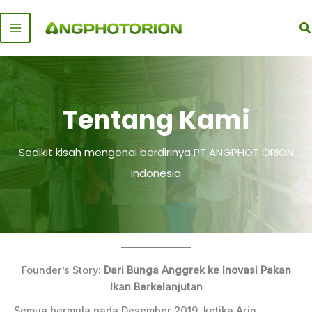
Skip
to
S
content
Tentang Kami
Sedikit kisah mengenai berdirinya PT ANGPHOT ORION
Indonesia
Founder’s Story:
Dari Bunga Anggrek ke Inovasi Pakan
Ikan Berkelanjutan
Semua bermula pada Desember 2019, ketika Arin