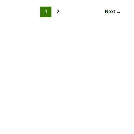
1
2
Next
→