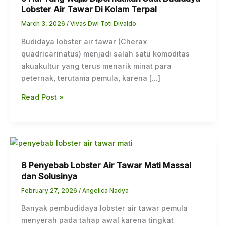
Lobster Air Tawar Di Kolam Terpal
Wajib
Diperhatikan
March 3, 2026
/
Vivas Dwi Toti Divaldo
Saat
Budidaya lobster air tawar (Cherax
Budidaya
quadricarinatus) menjadi salah satu komoditas
Lobster
akuakultur yang terus menarik minat para
Air
peternak, terutama pemula, karena […]
Tawar
Di
Read Post »
Kolam
Terpal
8
Penyebab
8 Penyebab Lobster Air Tawar Mati Massal
Lobster
dan Solusinya
Air
Tawar
February 27, 2026
/
Angelica Nadya
Mati
Banyak pembudidaya lobster air tawar pemula
Massal
menyerah pada tahap awal karena tingkat