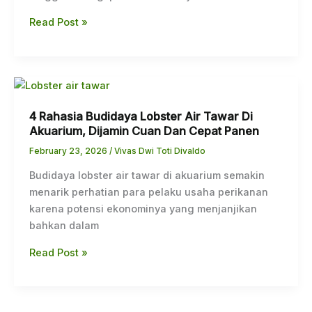
Nol
Read Post »
4
Rahasia
4 Rahasia Budidaya Lobster Air Tawar Di
Budidaya
Akuarium, Dijamin Cuan Dan Cepat Panen
Lobster
Air
February 23, 2026
/
Vivas Dwi Toti Divaldo
Tawar
Budidaya lobster air tawar di akuarium semakin
Di
menarik perhatian para pelaku usaha perikanan
Akuarium,
karena potensi ekonominya yang menjanjikan
Dijamin
bahkan dalam
Cuan
Dan
Read Post »
Cepat
Panen