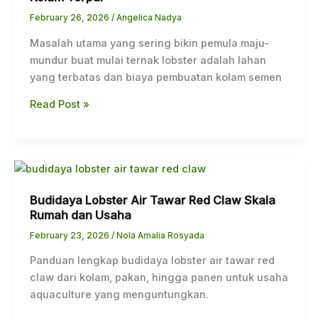
Lobster
Air
February 26, 2026
/
Angelica Nadya
Tawar
Masalah utama yang sering bikin pemula maju-
di
mundur buat mulai ternak lobster adalah lahan
Kolam
yang terbatas dan biaya pembuatan kolam semen
Terpal
Read Post »
Budidaya
Lobster
Budidaya Lobster Air Tawar Red Claw Skala
Air
Rumah dan Usaha
Tawar
Red
February 23, 2026
/
Nola Amalia Rosyada
Claw
Panduan lengkap budidaya lobster air tawar red
Skala
claw dari kolam, pakan, hingga panen untuk usaha
Rumah
aquaculture yang menguntungkan.
dan