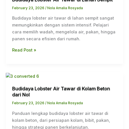
Air
Tawar
February 23, 2026
/
Nola Amalia Rosyada
di
Budidaya lobster air tawar di lahan sempit sangat
Lahan
memungkinkan dengan sistem intensif. Pelajari
Sempit
cara memilih wadah, mengelola air, pakan, hingga
panen secara efisien dari rumah.
Read Post »
Budidaya
Lobster
Budidaya Lobster Air Tawar di Kolam Beton
Air
dari Nol
Tawar
di
February 23, 2026
/
Nola Amalia Rosyada
Kolam
Panduan lengkap budidaya lobster air tawar di
Beton
kolam beton, dari persiapan kolam, bibit, pakan,
dari
hingga strategi panen berkelanjutan.