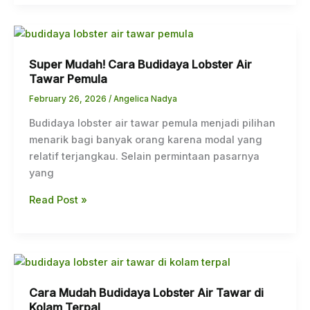
Super
Mudah!
Super Mudah! Cara Budidaya Lobster Air
Cara
Tawar Pemula
Budidaya
Lobster
February 26, 2026
/
Angelica Nadya
Air
Budidaya lobster air tawar pemula menjadi pilihan
Tawar
menarik bagi banyak orang karena modal yang
Pemula
relatif terjangkau. Selain permintaan pasarnya
yang
Read Post »
Cara
Mudah
Cara Mudah Budidaya Lobster Air Tawar di
Budidaya
Kolam Terpal