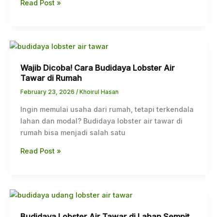
Usaha
Read Post »
Wajib
Dicoba!
Wajib Dicoba! Cara Budidaya Lobster Air
Cara
Tawar di Rumah
Budidaya
Lobster
February 23, 2026
/
Khoirul Hasan
Air
Ingin memulai usaha dari rumah, tetapi terkendala
Tawar
lahan dan modal? Budidaya lobster air tawar di
di
rumah bisa menjadi salah satu
Rumah
Read Post »
Budidaya
Lobster
Budidaya Lobster Air Tawar di Lahan Sempit