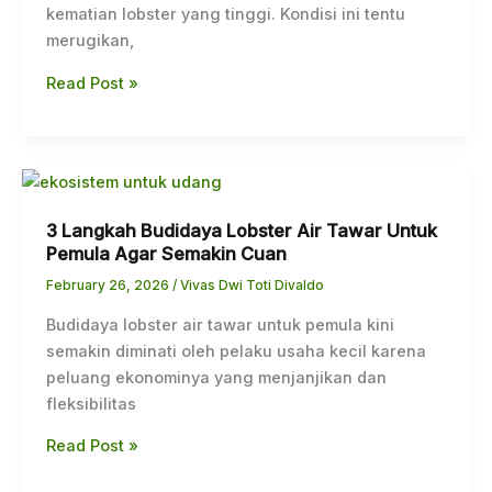
dan
kematian lobster yang tinggi. Kondisi ini tentu
Solusinya
merugikan,
Read Post »
3
Langkah
3 Langkah Budidaya Lobster Air Tawar Untuk
Budidaya
Pemula Agar Semakin Cuan
Lobster
Air
February 26, 2026
/
Vivas Dwi Toti Divaldo
Tawar
Budidaya lobster air tawar untuk pemula kini
Untuk
semakin diminati oleh pelaku usaha kecil karena
Pemula
peluang ekonominya yang menjanjikan dan
Agar
fleksibilitas
Semakin
Cuan
Read Post »