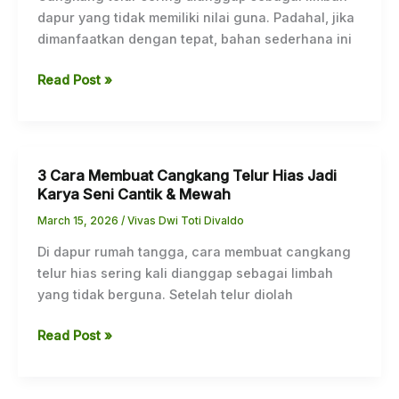
dapur yang tidak memiliki nilai guna. Padahal, jika
dimanfaatkan dengan tepat, bahan sederhana ini
Read Post »
3 Cara Membuat Cangkang Telur Hias Jadi
3
Karya Seni Cantik & Mewah
Cara
Membuat
March 15, 2026
/
Vivas Dwi Toti Divaldo
Cangkang
Di dapur rumah tangga, cara membuat cangkang
Telur
telur hias sering kali dianggap sebagai limbah
Hias
yang tidak berguna. Setelah telur diolah
Jadi
Karya
Read Post »
Seni
Cantik
&