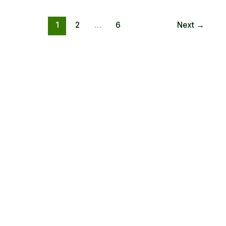
Mewah
1
2
…
6
Next
→