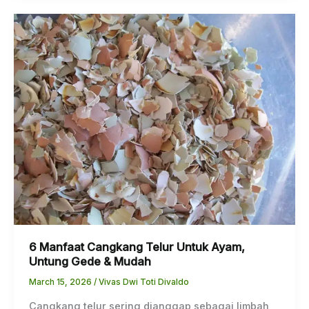
6
Manfaat
Cangkang
Telur
Untuk
Ayam,
Untung
Gede
&
Mudah
6 Manfaat Cangkang Telur Untuk Ayam,
Untung Gede & Mudah
March 15, 2026
/
Vivas Dwi Toti Divaldo
Cangkang telur sering dianggap sebagai limbah