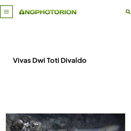
Skip
to
S
content
Vivas Dwi Toti Divaldo
Terbongkar!
Ini
Dia