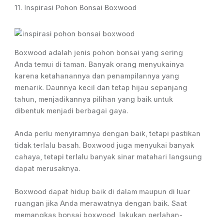
11. Inspirasi Pohon Bonsai Boxwood
Boxwood adalah jenis pohon bonsai yang sering
Anda temui di taman. Banyak orang menyukainya
karena ketahanannya dan penampilannya yang
menarik. Daunnya kecil dan tetap hijau sepanjang
tahun, menjadikannya pilihan yang baik untuk
dibentuk menjadi berbagai gaya.
Anda perlu menyiramnya dengan baik, tetapi pastikan
tidak terlalu basah. Boxwood juga menyukai banyak
cahaya, tetapi terlalu banyak sinar matahari langsung
dapat merusaknya.
Boxwood dapat hidup baik di dalam maupun di luar
ruangan jika Anda merawatnya dengan baik. Saat
memangkas bonsai boxwood, lakukan perlahan-