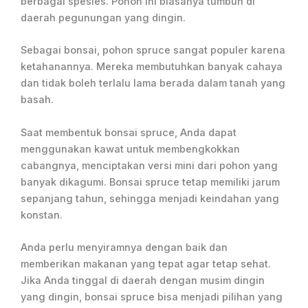
berbagai spesies. Pohon ini biasanya tumbuh di
daerah pegunungan yang dingin.
Sebagai bonsai, pohon spruce sangat populer karena
ketahanannya. Mereka membutuhkan banyak cahaya
dan tidak boleh terlalu lama berada dalam tanah yang
basah.
Saat membentuk bonsai spruce, Anda dapat
menggunakan kawat untuk membengkokkan
cabangnya, menciptakan versi mini dari pohon yang
banyak dikagumi. Bonsai spruce tetap memiliki jarum
sepanjang tahun, sehingga menjadi keindahan yang
konstan.
Anda perlu menyiramnya dengan baik dan
memberikan makanan yang tepat agar tetap sehat.
Jika Anda tinggal di daerah dengan musim dingin
yang dingin, bonsai spruce bisa menjadi pilihan yang