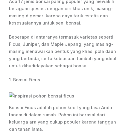
Ada 17 jenis bonsai paling populer yang mewakili
beragam spesies dengan ciri khas unik, masing-
masing digemari karena daya tarik estetis dan
kesesuaiannya untuk seni bonsai.
Beberapa di antaranya termasuk varietas seperti
Ficus, Juniper, dan Maple Jepang, yang masing-
masing menawarkan bentuk yang khas, pola daun
yang berbeda, serta kebiasaan tumbuh yang ideal
untuk dibudidayakan sebagai bonsai.
1. Bonsai Ficus
Bonsai Ficus adalah pohon kecil yang bisa Anda
tanam di dalam rumah. Pohon ini berasal dari
keluarga ara yang cukup populer karena tangguh
dan tahan lama.