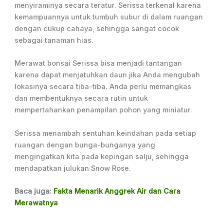
menyiraminya secara teratur. Serissa terkenal karena
kemampuannya untuk tumbuh subur di dalam ruangan
dengan cukup cahaya, sehingga sangat cocok
sebagai tanaman hias.
Merawat bonsai Serissa bisa menjadi tantangan
karena dapat menjatuhkan daun jika Anda mengubah
lokasinya secara tiba-tiba. Anda perlu memangkas
dan membentuknya secara rutin untuk
mempertahankan penampilan pohon yang miniatur.
Serissa menambah sentuhan keindahan pada setiap
ruangan dengan bunga-bunganya yang
mengingatkan kita pada kepingan salju, sehingga
mendapatkan julukan Snow Rose.
Baca juga:
Fakta Menarik Anggrek Air dan Cara
Merawatnya