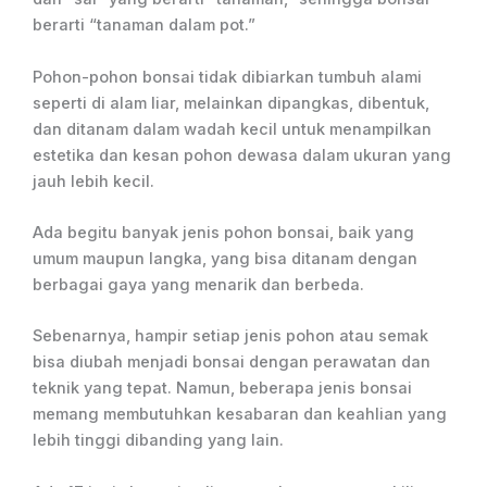
berarti “tanaman dalam pot.”
Pohon-pohon bonsai tidak dibiarkan tumbuh alami
seperti di alam liar, melainkan dipangkas, dibentuk,
dan ditanam dalam wadah kecil untuk menampilkan
estetika dan kesan pohon dewasa dalam ukuran yang
jauh lebih kecil.
Ada begitu banyak jenis pohon bonsai, baik yang
umum maupun langka, yang bisa ditanam dengan
berbagai gaya yang menarik dan berbeda.
Sebenarnya, hampir setiap jenis pohon atau semak
bisa diubah menjadi bonsai dengan perawatan dan
teknik yang tepat. Namun, beberapa jenis bonsai
memang membutuhkan kesabaran dan keahlian yang
lebih tinggi dibanding yang lain.