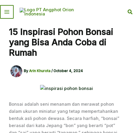
Skip
to
S
content
15 Inspirasi Pohon Bonsai
yang Bisa Anda Coba di
Rumah
By
Arin Khurota
/
October 4, 2024
Bonsai adalah seni menanam dan merawat pohon
dalam ukuran miniatur yang tetap mempertahankan
bentuk asli pohon dewasa. Secara harfiah, “bonsai”
berasal dari kata Jepang “bon” yang berarti “pot”
dan “sai” yang berarti “tanaman,” sehingga bonsai