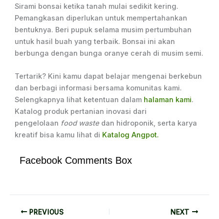
Sirami bonsai ketika tanah mulai sedikit kering.
Pemangkasan diperlukan untuk mempertahankan
bentuknya. Beri pupuk selama musim pertumbuhan
untuk hasil buah yang terbaik. Bonsai ini akan
berbunga dengan bunga oranye cerah di musim semi.
Tertarik? Kini kamu dapat belajar mengenai berkebun
dan berbagi informasi bersama komunitas kami.
Selengkapnya lihat ketentuan dalam
halaman kami
.
Katalog produk pertanian inovasi dari
pengelolaan
food waste
dan hidroponik, serta karya
kreatif bisa kamu lihat di
Katalog Angpot.
Facebook Comments Box
PREVIOUS
NEXT