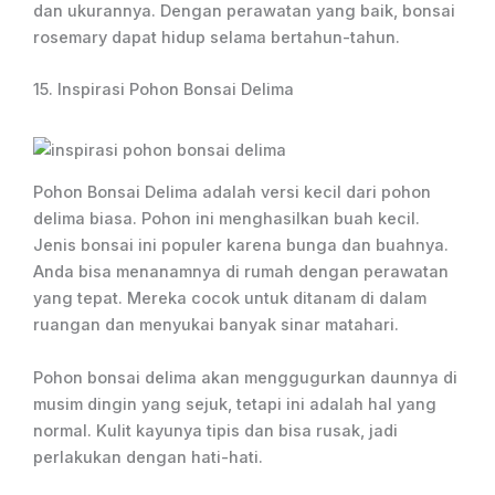
dan ukurannya. Dengan perawatan yang baik, bonsai
rosemary dapat hidup selama bertahun-tahun.
15. Inspirasi Pohon Bonsai Delima
Pohon Bonsai Delima adalah versi kecil dari pohon
delima biasa. Pohon ini menghasilkan buah kecil.
Jenis bonsai ini populer karena bunga dan buahnya.
Anda bisa menanamnya di rumah dengan perawatan
yang tepat. Mereka cocok untuk ditanam di dalam
ruangan dan menyukai banyak sinar matahari.
Pohon bonsai delima akan menggugurkan daunnya di
musim dingin yang sejuk, tetapi ini adalah hal yang
normal. Kulit kayunya tipis dan bisa rusak, jadi
perlakukan dengan hati-hati.