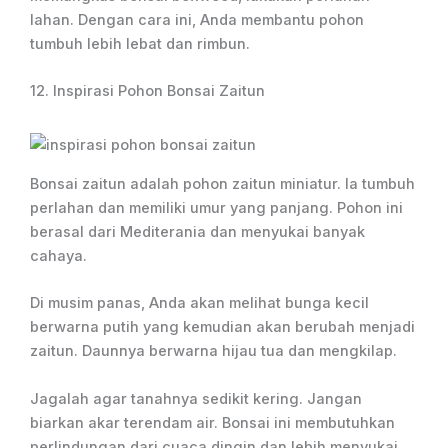
lahan. Dengan cara ini, Anda membantu pohon
tumbuh lebih lebat dan rimbun.
12. Inspirasi Pohon Bonsai Zaitun
Bonsai zaitun adalah pohon zaitun miniatur. Ia tumbuh
perlahan dan memiliki umur yang panjang. Pohon ini
berasal dari Mediterania dan menyukai banyak
cahaya.
Di musim panas, Anda akan melihat bunga kecil
berwarna putih yang kemudian akan berubah menjadi
zaitun. Daunnya berwarna hijau tua dan mengkilap.
Jagalah agar tanahnya sedikit kering. Jangan
biarkan akar terendam air. Bonsai ini membutuhkan
perlindungan dari cuaca dingin dan lebih menyukai