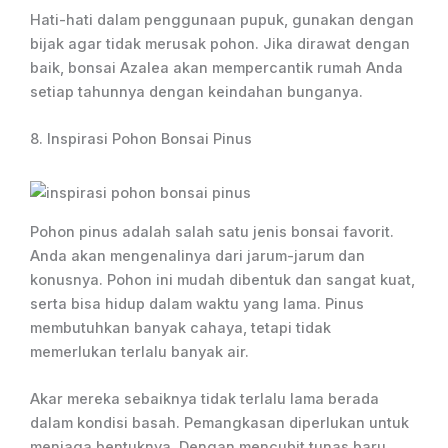
Hati-hati dalam penggunaan pupuk, gunakan dengan
bijak agar tidak merusak pohon. Jika dirawat dengan
baik, bonsai Azalea akan mempercantik rumah Anda
setiap tahunnya dengan keindahan bunganya.
8. Inspirasi Pohon Bonsai Pinus
Pohon pinus adalah salah satu jenis bonsai favorit.
Anda akan mengenalinya dari jarum-jarum dan
konusnya. Pohon ini mudah dibentuk dan sangat kuat,
serta bisa hidup dalam waktu yang lama. Pinus
membutuhkan banyak cahaya, tetapi tidak
memerlukan terlalu banyak air.
Akar mereka sebaiknya tidak terlalu lama berada
dalam kondisi basah. Pemangkasan diperlukan untuk
menjaga bentuknya. Dengan mencubit tunas baru,