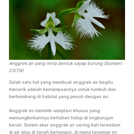
Anggrek air yang mirip bentuk sayap burung (Sumber:
CGTN)
Salah satu hal yang membuat anggrek air begitu
menarik adalah kemampuannya untuk tumbuh dan
berkembang di habitat yang penuh dengan air.
Anggrek ini memiliki adaptasi khusus yang
memungkinkannya bertahan hidup di lingkungan
berair. Sistem akar anggrek air sering kali terendam
di air atau di tanah berlumpur, di mana tanaman ini