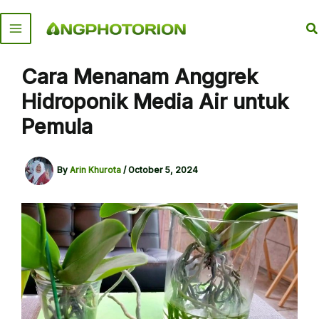
Skip
to
S
content
Cara Menanam Anggrek
Hidroponik Media Air untuk
Pemula
By
Arin Khurota
/
October 5, 2024