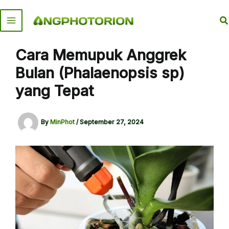
Skip
to
S
content
Cara Memupuk Anggrek
Bulan (Phalaenopsis sp)
yang Tepat
By
MinPhot
/
September 27, 2024